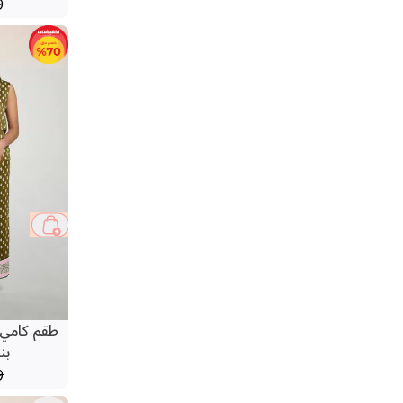
9
61 %
طقم كامي 
بن
9