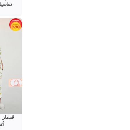
تفاصيل
50 %
قفطان ن
أغص