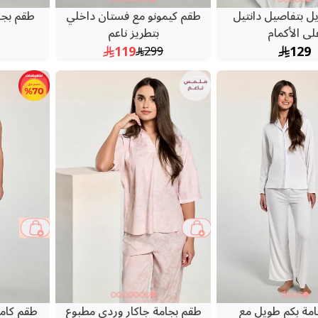
 بتفاصيل دانتيل
طقم كيمونو مع فستان داخلي
طقم بجا
لى الأكمام
بتطريز ناعم
119
129
299
31 %
مة بكم طويل مع
طقم بجامة جاكار وردي مطبوع
طقم كام