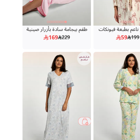
ناعم بطبعة فيونكات
طقم بيجامة سادة بأزرار صينية
169
59
229
199