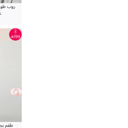
روب طويل
ع
طقم بجا