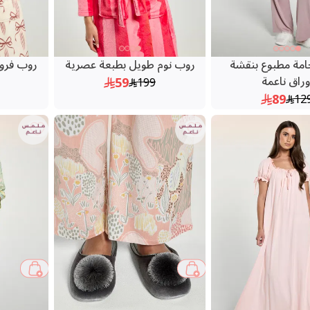
امة مطبوع بنقشة
روب نوم طويل بطبعة عصرية
روب فرو 
وراق ناعمة
59
199
89
12