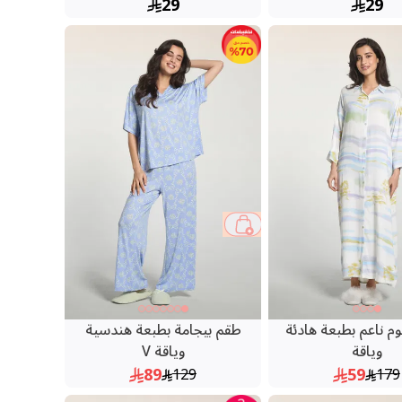
29
29
حقيبة
31 %
 ناعم بطبعة هادئة
طقم بيجامة بطبعة هندسية
وياقة
وياقة V
89
59
129
179