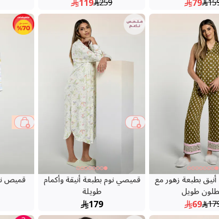
119
79
259
15
67 %
أنيق بطبعة زهور مع
قميصي نوم بطبعة أنيقة وأكمام
قميص نوم
طلون طويل
طويلة
179
69
17