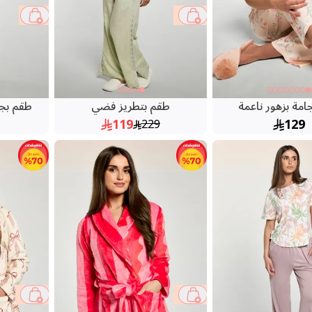
31 %
48 %
امة بزهور ناعمة
طقم بتطريز فضي
طقم بج
119
129
229
70 %
70 %