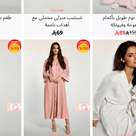
وم طويل بأكمام
شبشب منزلي مخملي مع
طقم بج
وخة وفيونكة
أهداب ناعمة
69
89
15
44 %
60 %