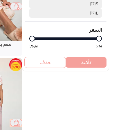
S
(17)
L
(17)
السعر
طقم بج
259
29
تأكيد
حذف
31 %