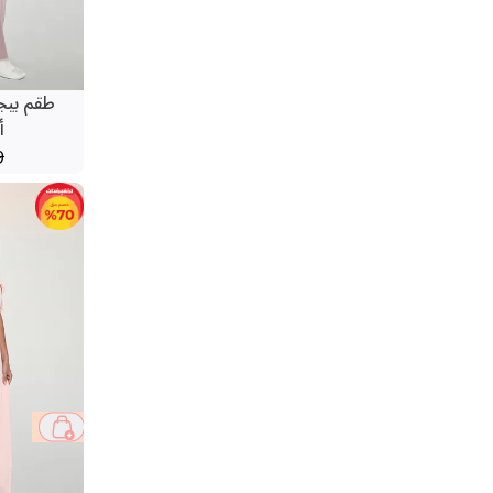
طقم بيج
أ
9
44 %