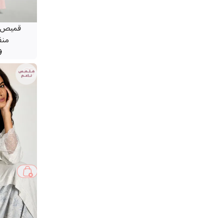
قميص ن
منف
9