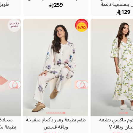
 بنفسجية ناعمة
259
طويل
129
54 %
وم ماكسي بطبعة
طقم بطبعة زهور بأكمام منفوخة
سجادة 
ان وياقة V
وياقة قميص
بطبعة مك