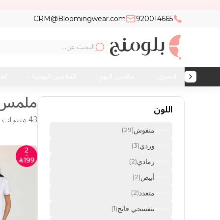
CRM@Bloomingwear.com
920014665
لانجري
ملابس النوم
الملابس اليومية
الع
ملمس 
اللون
43 منتجات
منقوش
(29)
وردي
(3)
رمادي
(2)
أبيض
(2)
متعدد
(2)
بنفسجي فاتح
(1)