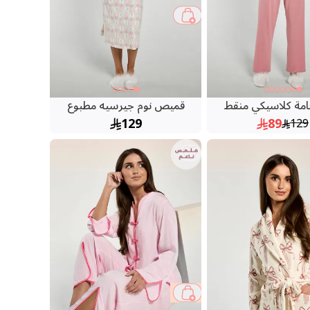
امة كلاسيكي منقط
قميص نوم جيرسيه مطبوع
129
89
129
26 %