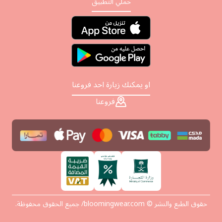
حملي التطبيق
او يمكنك زيارة احد فروعنا
فروعنا
حقوق الطبع والنشر © bloomingwear.com/ جميع الحقوق محفوظة.