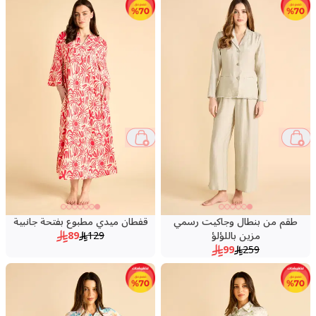
31 %
62 %
طقم من بنطال وجاكيت رسمي
قفطان ميدي مطبوع بفتحة جانبية
مزين باللؤلؤ
129
89
99
259