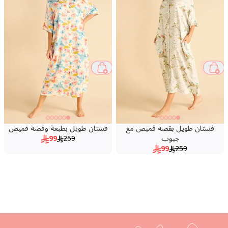
62 %
62 %
فستان طويل بقصة قميص مع
فستان طويل بطبعة وقصة قميص
جيوب
259
99
99
259