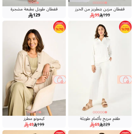
قفطان مزين بتطريز من الخرز
قفطان طويل بطبعة مشجرة
129
99
199
75 %
70 %
طقم مريح بأكمام طويلة
كيمونو مطرز
49
199
69
229