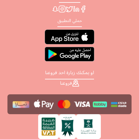
حملي التطبيق
او يمكنك زيارة احد فروعنا
فروعنا