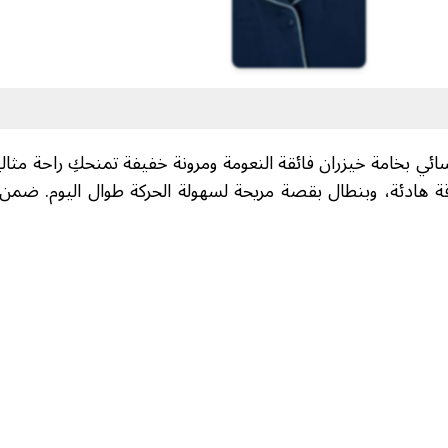
بخامة خيزران فائقة النعومة ومرونة خفيفة تمنحكِ راحة مثالية أث
ة هادئة، وبنطال بقصة مريحة لسهولة الحركة طوال اليوم. ضمن