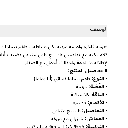
الوصف
نعومة فاخرة ولمسة مرتبة بكل بساطة… طقم بيجاما نسائي 
كلاسيكية مع تفاصيل بايبينج بلون متباين تضيف أناق
لإطلالة متناغمة ولحظات أجمل مع الصغار.
■ تفاصيل المنتج:
•
النوع:
طقم بيجاما نسائي (أنا وماما)
•
القَصّة:
مريحة
•
الياقة:
كلاسيكية
•
الأكمام:
قصيرة
•
التفاصيل:
بايبينج متباين
•
القماش:
خيزران مع مرونة
•
التركيبة:
95% خيزران، 5% سباندكس