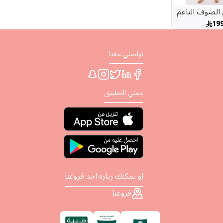
 الصوف الناعم
كية مع أزرار
19
تواصلي معنا
حملي التطبيق
او يمكنك زيارة احد فروعنا
فروعنا