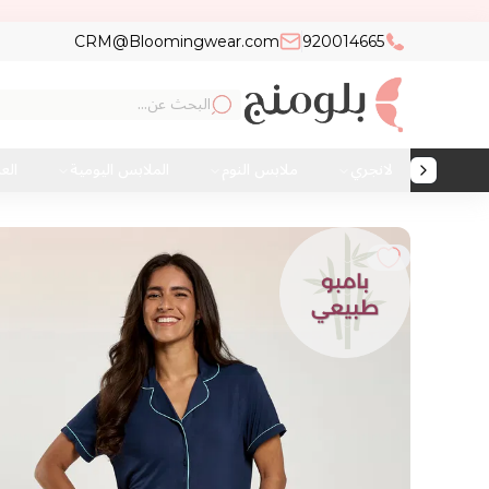
CRM@Bloomingwear.com
920014665
لانجري
ملابس النوم
الملابس اليومية
الع