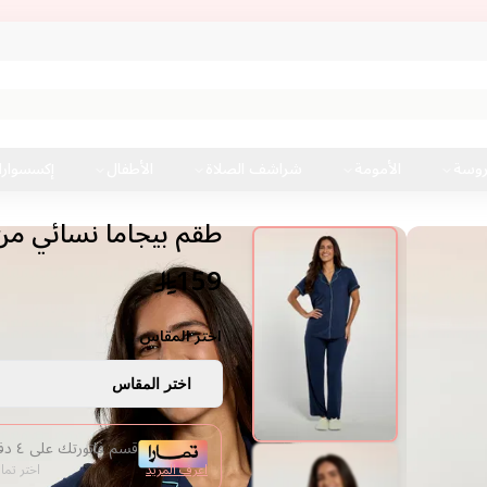
روسة
الأمومة
شراشف الصلاة
الأطفال
إكسسوار
طقم بيجاما نسائي من 
159
اختر المقاس :
اختر المقاس
قسم فاتورتك على ٤ دفعات من غير فوائد
اعرف المزيد
اختر تما