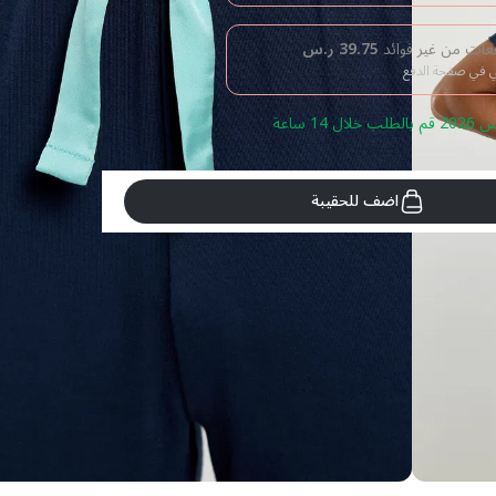
39.75
ر.س
بي في صفحة الدفع
اضف للحقيبة