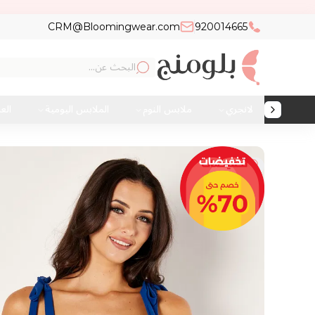
CRM@Bloomingwear.com
920014665
لانجري
ملابس النوم
الملابس اليومية
الع