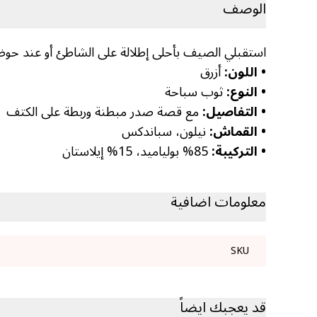
الوصف
استقبلي الصيف بأحلى إطلالة على الشاطئ أو عند حوض
• اللون:
أزرق
• النوع:
ثوب سباحة
• التفاصيل:
مع قصة صدر مبطنة وربطة على الكتف
• القماش:
نيلون، سباندكس
• التركيبة:
85% بولياميد، 15% إيلاستان
معلومات اضافية
SKU
قد يعجبك ايضاً