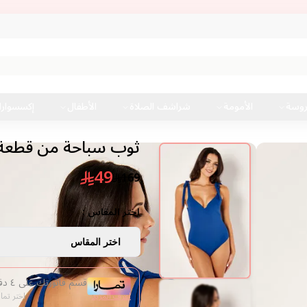
روسة
الأمومة
شراشف الصلاة
الأطفال
إكسسوار
ثوب سباحة من قطعة 
49
169
اختر المقاس :
اختر المقاس
قسم فاتورتك على ٤ دفعات من غير فوائد
اعرف المزيد
اختر تما