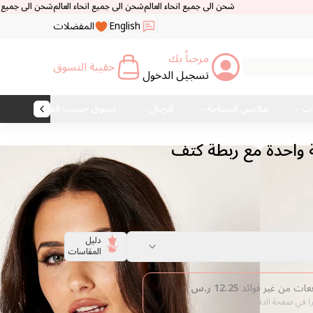
شحن الى جميع انحاء العالم
شحن الى جميع انحاء العالم
شحن الى جميع انحاء العالم
شحن الى
English
المفضلات
مرحباً بك
حقيبة التسوق
تسجيل الدخول
ات
ملابس السباحة
الرجال
تسوق حسب القماش
واحدة مع ربطة كتف
دليل
المقاسات
12.25
ر.س
را في صفحة الدفع