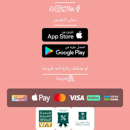
حملي التطبيق
او يمكنك زيارة احد فروعنا
فروعنا