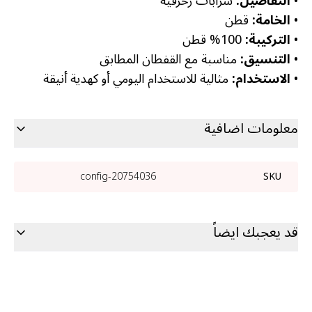
•
التفاصيل:
شرّابات زخرفية
•
الخامة:
قطن
•
التركيبة:
100% قطن
•
التنسيق:
مناسبة مع القفطان المطابق
•
الاستخدام:
مثالية للاستخدام اليومي أو كهدية أنيقة
معلومات اضافية
20754036-config
SKU
قد يعجبك ايضاً