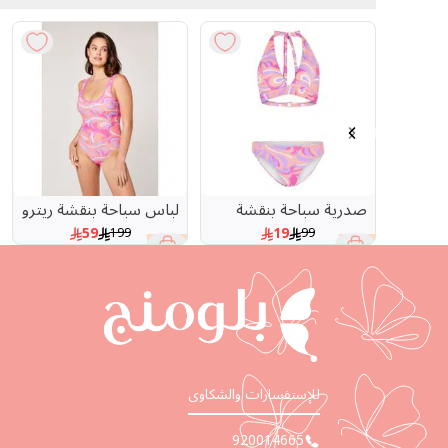
Previous slide
Next slide
صدرية سباحة بنقشة
لباس سباحة بنقشة ريترو
ريترو
قطعة واحدة
59
19
199
99
70 %
81 %
للإستفسارات والشكاوى
920014665