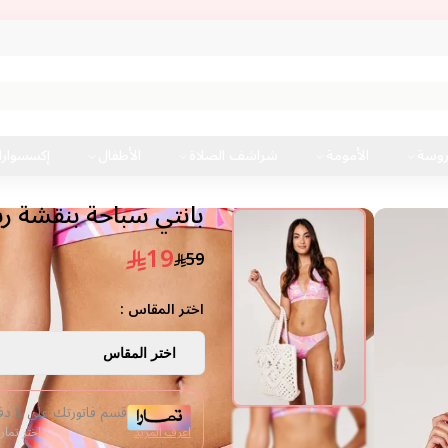
شح
روسة
الأمومة
شراشف الصلاة
الأطفال
إكسسوار
بانتي سباحة بنقشة ري
19
59
اختر المقاس :
اختر المقاس
قسم فاتورتك على ٤ دفعات من غير فوائد
اعرف المزيد
اختر تمار