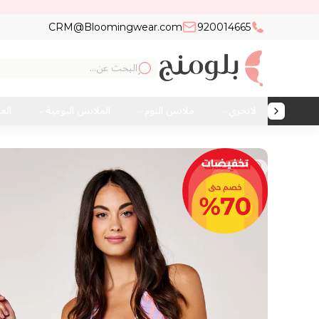
CRM@Bloomingwear.com
920014665
لانجري
ملابس النوم
الملابس اليومية
الع