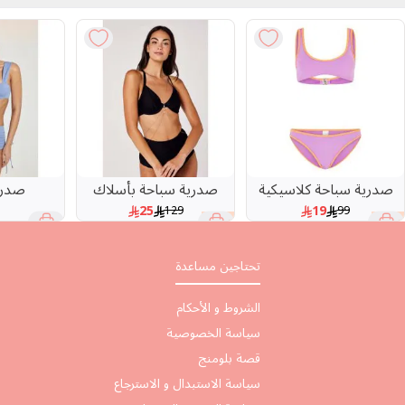
صدرية سباحة كلاسيكية
صدرية سباحة بأسلاك
صدري
25
19
129
99
81 %
81 %
تحتاجين مساعدة
الشروط و الأحكام
سياسة الخصوصية
قصة بلومنج
سياسة الاستبدال و الاسترجاع