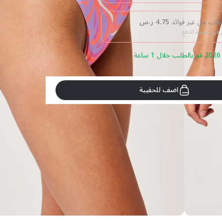
4.75
ر.س
ي في صفحة الدفع
اضف للحقيبة