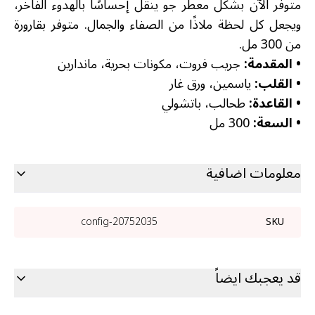
متوفر الآن بشكل معطر جو ينقل إحساسًا بالهدوء الفاخر،
ويجعل كل لحظة ملاذًا من الصفاء والجمال. متوفر بقارورة
من 300 مل.
•
المقدمة:
جريب فروت، مكونات بحرية، ماندارين
•
القلب:
ياسمين، ورق غار
•
القاعدة:
طحالب، باتشولي
•
السعة:
300 مل
معلومات اضافية
20752035-config
SKU
قد يعجبك ايضاً