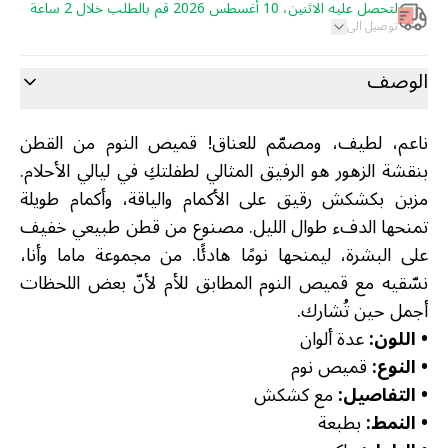
لتحصل عليه الاثنين، 10 أغسطس 2026 قم بالطلب خلال 2 ساعة
توصيل الى
الوصف
ناعم، لطيف، ومصمّم للعناق! قميص النوم من القطن
بنقشة الزهور هو الرفيق المثالي لطفلتكِ في ليالي الأحلام.
مزين بكشكش رقيق على الأكمام والياقة، وأكمام طويلة
تمنحها الدفء طوال الليل. مصنوع من قطن طبيعي خفيف
على البشرة، ليمنحها نومًا هادئًا. من مجموعة ماما وأنا،
نسّقيه مع قميص النوم المطابق للأم لأنّ بعض اللحظات
أجمل حين تُشارك.
•
اللون:
عدة ألوان
•
النوع:
قميص نوم
•
التفاصيل:
مع كشكش
•
النمط:
بطبعة