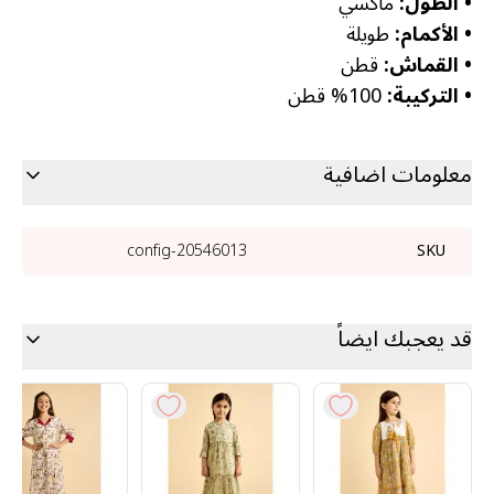
•
الطول:
ماكسي
•
الأكمام:
طويلة
•
القماش:
قطن
•
التركيبة:
100% قطن
معلومات اضافية
20546013-config
SKU
قد يعجبك ايضاً