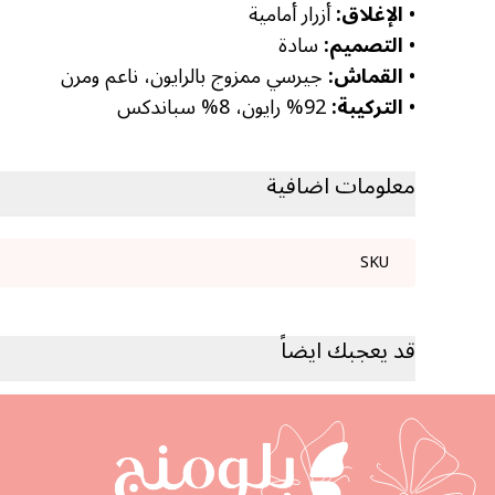
•
الإغلاق:
أزرار أمامية
•
التصميم:
سادة
•
القماش:
جيرسي ممزوج بالرايون، ناعم ومرن
•
التركيبة:
92% رايون، 8% سباندكس
معلومات اضافية
SKU
قد يعجبك ايضاً