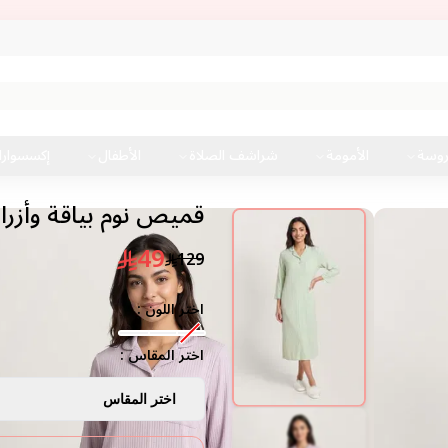
روسة
الأمومة
شراشف الصلاة
الأطفال
إكسسوار
قميص نوم بياقة وأزرار
49
129
اختر اللون :
اختر المقاس :
اختر المقاس