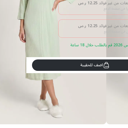
12.25
ر.س
را في صفحة الدفع
12.25
ر.س
بي في صفحة الدفع
اضف للحقيبة