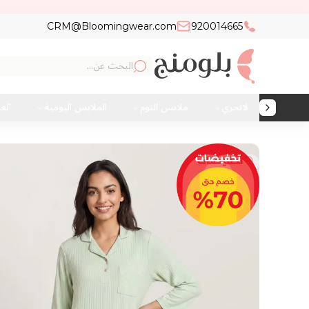
CRM@Bloomingwear.com
920014665
لانجري
ملابس النوم
الملابس اليومية
الع