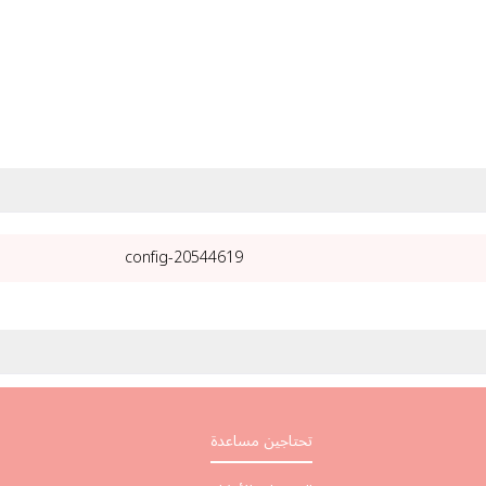
20544619-config
تحتاجين مساعدة