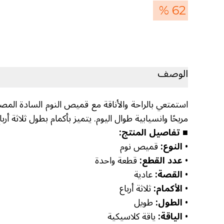
62 %
الوصف
استمتعي بالراحة والأناقة مع قميص النوم السادة المص
مريحًا وانسيابية طوال اليوم. يتميز بأكمام بطول ثلاثة أربا
■ تفاصيل المنتج:
•
النوع:
قميص نوم
•
عدد القطع:
قطعة واحدة
•
القصة:
عادية
•
الأكمام:
ثلاثة أرباع
•
الطول:
طويل
•
الياقة:
ياقة كلاسيكية