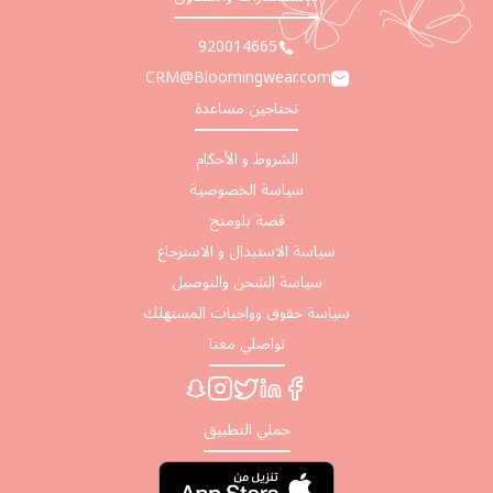
920014665
CRM@Bloomingwear.com
تحتاجين مساعدة
الشروط و الأحكام
سياسة الخصوصية
قصة بلومنج
سياسة الاستبدال و الاسترجاع
سياسة الشحن والتوصيل
سياسة حقوق وواجبات المستهلك
تواصلي معنا
حملي التطبيق