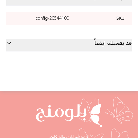
20544100-config
SKU
قد يعجبك ايضاً
للإستفسارات والشكاوى