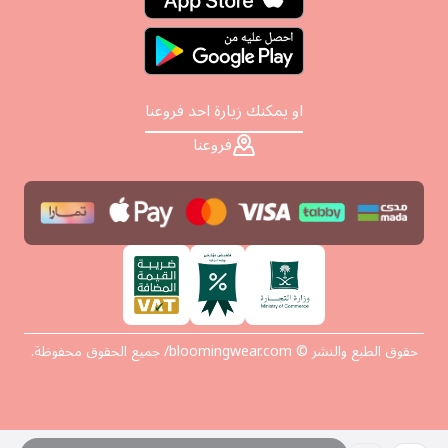
او يمكنك زيارة احد فروعنا
فروعنا
حقوق الطبع والنشر © bloomingwear.com/ جميع الحقوق محفوظة.