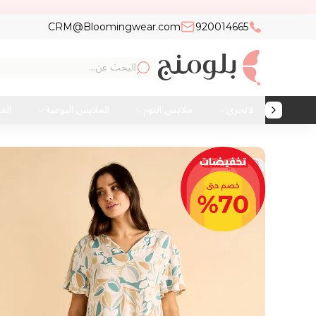
CRM@Bloomingwear.com
920014665
لانجري
ملابس النوم
الملابس اليومية
الع