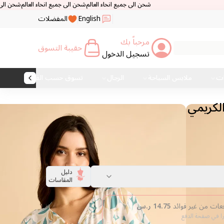
شحن الى جميع انحاء العالم
شحن الى جميع انحاء العالم
شحن الى جميع انحاء العال
English
المفضلات
مرحباً بك
حقيبة التسوق
تسجيل الدخول
ات
ملابس السباحة
الرجال
تسوق حسب القماش
لكريمي
دليل
المقاسات
14.75
ر.س
را في صفحة الدفع