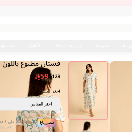
روسة
الأمومة
شراشف الصلاة
الأطفال
إكسسوار
فستان مطبوع باللون ا
59
129
اختر المقاس :
اختر المقاس
قسم فاتورتك على ٤ دفعات من غير فوائد
اعرف المزيد
اختر تما