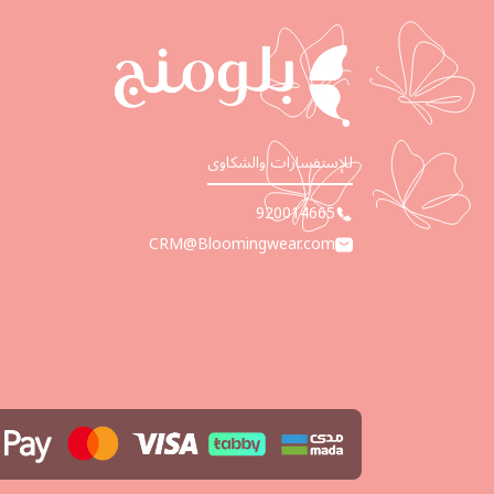
للإستفسارات والشكاوى
920014665
CRM@Bloomingwear.com