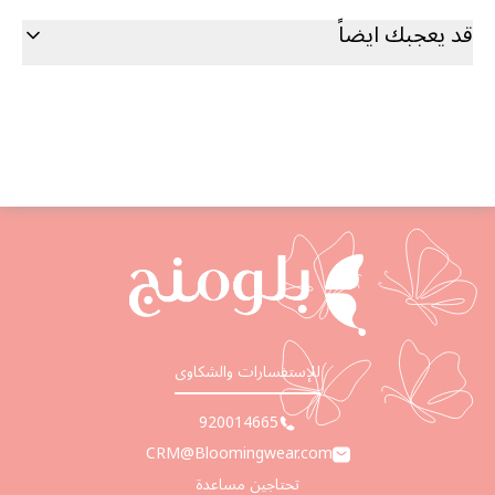
قد يعجبك ايضاً
للإستفسارات والشكاوى
920014665
CRM@Bloomingwear.com
تحتاجين مساعدة