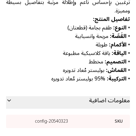
ترغبين بإحساس ناعم وإطلالة مرتبة بتفاصيل بسيطة
ومميزة.
تفاصيل المنتج:
•
النوع:
طقم بجامة (قطعتان)
•
القَصّة:
مريحة وانسيابية
•
الأكمام:
طويلة
•
الياقة:
ياقة كلاسيكية مطبوعة
•
التصميم:
مخطط
•
القماش:
بوليستر مُعاد تدويره
•
التركيبة:
‎95% بوليستر مُعاد تدويره
معلومات اضافية
20540323-config
SKU