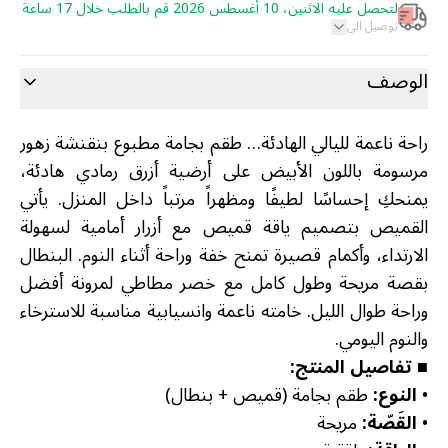
لتحصل عليه الاثنين، 10 أغسطس 2026 قم بالطلب خلال 17 ساعة
توصيل الى
الوصف
راحة ناعمة لليالي الهادئة… طقم بجامة مطبوع بنقنشة زهور
مرسومة باللون الأبيض على أرضية أزرق رمادي هادئة،
يمنحكِ إحساسًا لطيفًا ومظهراً مرتباً داخل المنزل. يأتي
القميص بتصميم ياقة قميص مع أزرار أمامية لسهولة
الارتداء، وأكمام قصيرة تمنح خفة وراحة أثناء النوم. البنطال
بقصة مريحة وطول كامل مع خصر مطاطي لمرونة أفضل
وراحة طوال الليل. خامته ناعمة وانسيابية مناسبة للاسترخاء
والنوم اليومي.
■ تفاصيل المنتج:
•
النوع:
طقم بجامة (قميص + بنطال)
•
القَصّة:
مريحة