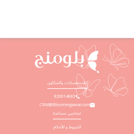
للإستفسارات والشكاوى
920014665
CRM@Bloomingwear.com
تحتاجين مساعدة
الشروط و الأحكام