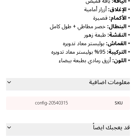
•
الياقة:
ياقة قميص
•
الإغلاق:
أزرار أمامية
•
الأكمام:
قصيرة
•
البنطال:
خصر مطاطي + طول كامل
•
النقشة:
طبعة زهور
•
القماش:
بوليستر معاد تدويره
•
التركيبة:
95% بوليستر معاد تدويره
•
اللون:
أزرق رمادي بطبعة بيضاء
معلومات اضافية
20540315-config
SKU
قد يعجبك ايضاً