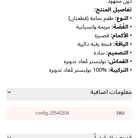
دون مجهود.
تفاصيل المنتج:
•
النوع:
طقم بجامة (قطعتان)
•
القَصّة:
مريحة وانسيابية
•
الأكمام:
قصيرة
•
الياقة:
فتحة رقبة دائرية
•
التصميم:
سادة
•
القماش:
بوليستر مُعاد تدويره
•
التركيبة:
‎100% بوليستر مُعاد تدويره
معلومات اضافية
20540304-config
SKU