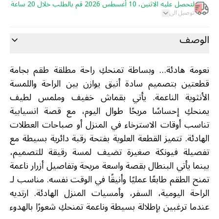
لتحصل عليه الاثنين، 10 أغسطس 2026 قم بالطلب خلال 20 ساعة
توصيل الى
الوصف
نعومة هادئة… وبساطة تمنحكِ راحة مطلقة طقم بجامة
قطعتين بتصميم سادة أنيق يوازن بين الراحة واللمسة
الأنثوية الناعمة. يأتي بقماش خفيف وملمس لطيف
يمنحكِ إحساسًا مريحًا طوال اليوم، مع قصة انسيابية
تناسب أوقات الاسترخاء في المنزل أو صباحات العطلات
الهادئة. تتميز القطعة العلوية بفتحة رقبة دائرية بسيطة مع
تفصيلة فيونكة صغيرة تضيف لمسة رقيقة للتصميم،
بينما يأتي البنطال بقصة واسعة مريحة وتفاصيل أزرار ناعمة
تمنح الطقم طابعًا عمليًا وأنيقًا في الوقت نفسه. مناسب لـ
الراحة اليومية، السفر، وأمسيات المنزل الهادئة. ارتديه
عندما ترغبين بإطلالة بسيطة وناعمة تمنحكِ شعورًا بالهدوء