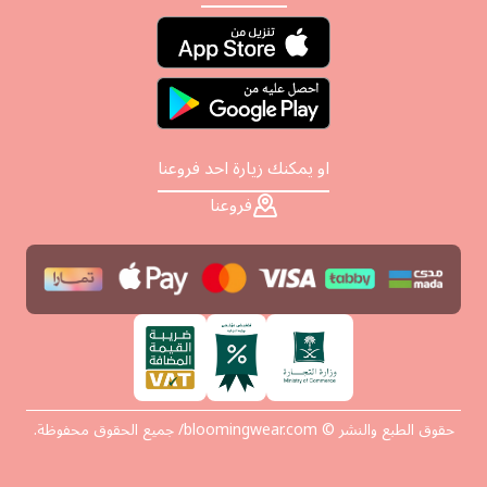
او يمكنك زيارة احد فروعنا
فروعنا
حقوق الطبع والنشر © bloomingwear.com/ جميع الحقوق محفوظة.