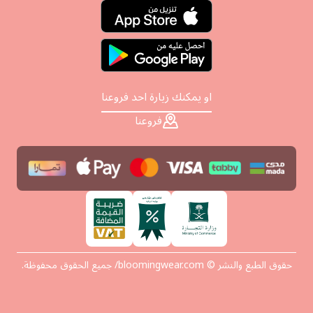
او يمكنك زيارة احد فروعنا
فروعنا
حقوق الطبع والنشر © bloomingwear.com/ جميع الحقوق محفوظة.