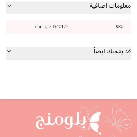
معلومات اضافية
20540172-config
SKU
قد يعجبك ايضاً