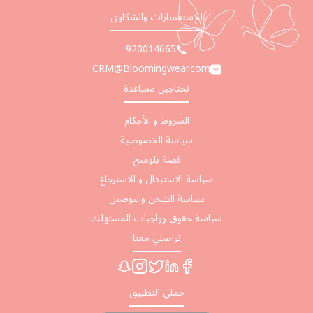
للإستفسارات والشكاوى
920014665
CRM@Bloomingwear.com
تحتاجين مساعدة
الشروط و الأحكام
سياسة الخصوصية
قصة بلومنج
سياسة الاستبدال و الاسترجاع
سياسة الشحن والتوصيل
سياسة حقوق وواجبات المستهلك
تواصلي معنا
حملي التطبيق