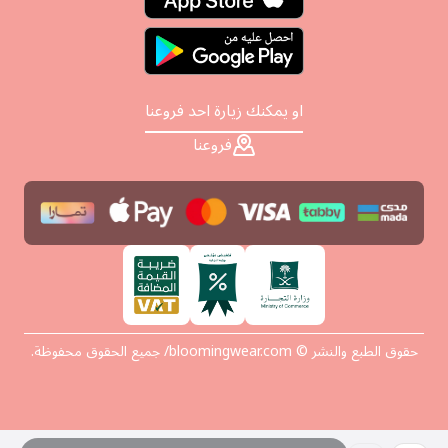
او يمكنك زيارة احد فروعنا
فروعنا
حقوق الطبع والنشر © bloomingwear.com/ جميع الحقوق محفوظة.