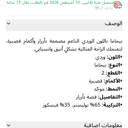
لتحصل عليه الاثنين، 10 أغسطس 2026 قم بالطلب خلال 13 ساعة
توصيل الى
الوصف
بيجاما باللون الوردي الناعم مصممة بأزرار وأكمام قصيرة،
لتمنحك الراحة المثالية بشكلٍ أنيق وانسيابي.
•
اللون:
وردي
•
النوع:
بيجاما
•
القطع:
2
•
الأكمام:
قصيرة
•
النمط:
موحّد
•
التفاصيل:
قصة بأزرار
•
التركيبة:
65% بوليستر، 35% فيسكوز
معلومات اضافية