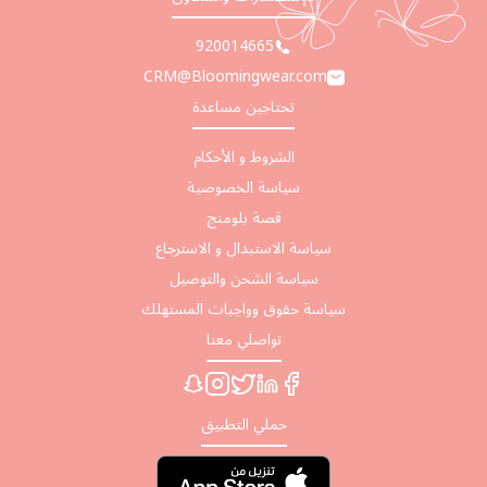
920014665
CRM@Bloomingwear.com
تحتاجين مساعدة
الشروط و الأحكام
سياسة الخصوصية
قصة بلومنج
سياسة الاستبدال و الاسترجاع
سياسة الشحن والتوصيل
سياسة حقوق وواجبات المستهلك
تواصلي معنا
حملي التطبيق