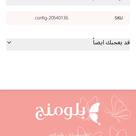
20540136-config
SKU
قد يعجبك ايضاً
للإستفسارات والشكاوى