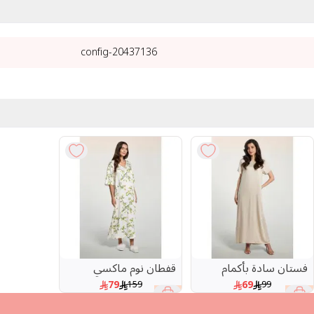
20437136-config
فستان سادة بأكمام
قفطان نوم ماكسي
قصيرة وياقة دائرية
بطبعة أغصان وياقة V
79
69
159
99
50 %
30 %