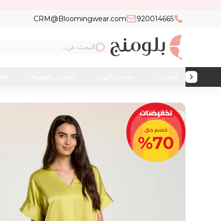
CRM@Bloomingwear.com
920014665
لانجري
ملابس النوم
الملابس اليومية
الع