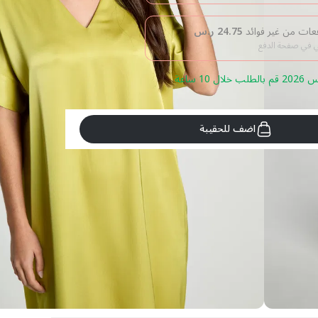
24.75
ر.س
بي في صفحة الدفع
اضف للحقيبة