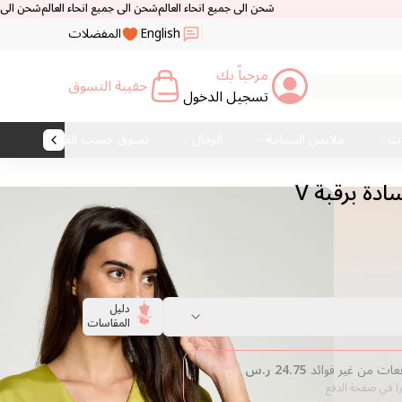
شحن الى جميع انحاء العالم
شحن الى جميع انحاء العالم
شحن الى جميع انحاء العال
English
المفضلات
مرحباً بك
حقيبة التسوق
تسجيل الدخول
ات
ملابس السباحة
الرجال
تسوق حسب القماش
ة برقبة V
دليل
المقاسات
24.75
ر.س
را في صفحة الدفع