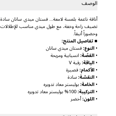
الوصف
وحضوراً أنيقاً.
■ تفاصيل المنتج:
•
النوع:
فستان ميدي ساتان
•
القصّة:
انسيابية ومريحة
•
الياقة:
رقبة V
•
الأكمام:
قصيرة
•
النقشة:
سادة
•
الخامة:
بوليستر معاد تدويره
•
التركيبة:
100% بوليستر معاد تدويره
•
اللون:
أخضر