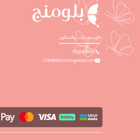
للإستفسارات والشكاوى
920014665
CRM@Bloomingwear.com