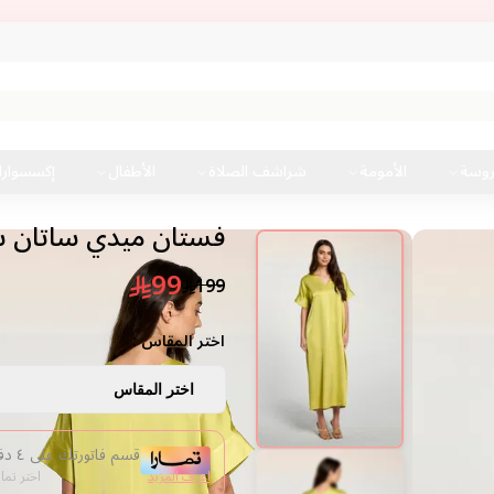
روسة
الأمومة
شراشف الصلاة
الأطفال
إكسسوار
فستان ميدي ساتان ساد
99
199
اختر المقاس :
اختر المقاس
قسم فاتورتك على ٤ دفعات من غير فوائد
اعرف المزيد
اختر تما