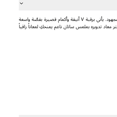
أناقة ناعمة بلمسة لامعة… فستان ميدي ساتان سادة بلون أخضر منعش، بقصّة انسيابية تمنحكِ مظهراً مرتباً بدون مجهود. يأتي برقبة V أنيقة وأكمام قصيرة بقصّة واسعة
 ميدي مناسب للإطلالات اليومية الراقية أو المناسبات البسيطة. مصنوع من 100% بوليستر معاد تدويره بملمس ساتان ناعم يمنحكِ لمعاناً راقياً