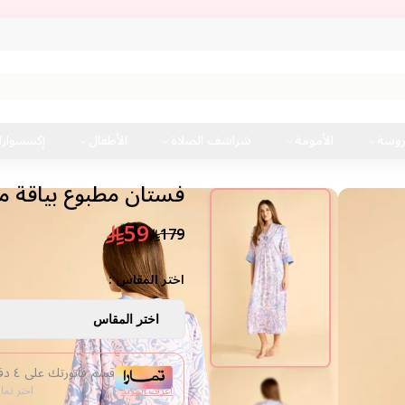
شحن الى جميع
روسة
الأمومة
شراشف الصلاة
الأطفال
إكسسوار
فستان مطبوع بياقة م
59
179
اختر المقاس :
اختر المقاس
قسم فاتورتك على ٤ دفعات من غير فوائد
اعرف المزيد
اختر تما