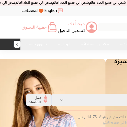
 انحاء العالم
شحن الى جميع انحاء العالم
شحن الى جميع انحاء العالم
شحن الى جميع انحاء العا
English
المفضلات
مرحباً بك
حقيبة التسوق
تسجيل الدخول
ات
ملابس السباحة
الرجال
تسوق حسب القماش
ميزة
دليل
المقاسات
14.75
ر.س
را في صفحة الدفع