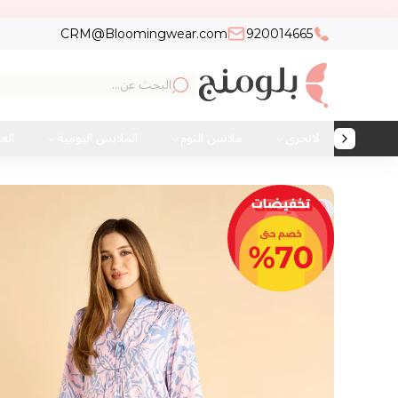
CRM@Bloomingwear.com
920014665
لانجري
ملابس النوم
الملابس اليومية
الع