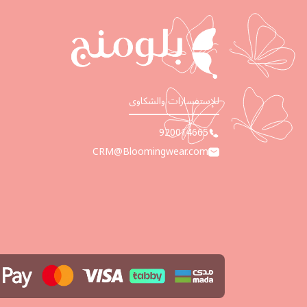
للإستفسارات والشكاوى
920014665
CRM@Bloomingwear.com