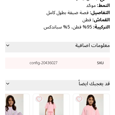
النمط:
موحّد
التفاصيل:
قصة ضيقة بطول كامل
القماش:
قطن
التركيبة:
95% قطن، 5% سباندكس
معلومات اضافية
20436027-config
SKU
قد يعجبك ايضاً