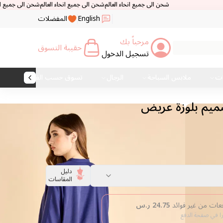
شحن الى جميع انحاء العالم
شحن الى جميع انحاء العالم
شحن الى جميع انحاء العالم
شحن الى
English
المفضلات
مرحباً بك
حقيبة التسوق
تسجيل الدخول
ات
ملابس السباحة
الرجال
تسوق حسب القماش
يم بلوزة عريض
دليل
المقاسات
24.75
ر.س
را في صفحة الدفع