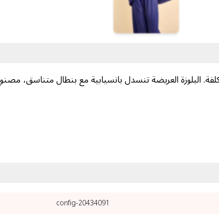
ة. البلوزة العريضة تنسدل بانسيابية مع بنطال متناسق، مصنو
20434091-config