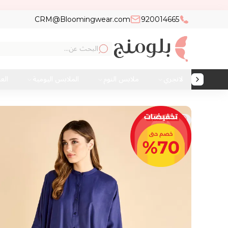
CRM@Bloomingwear.com
920014665
لانجري
ملابس النوم
الملابس اليومية
الع