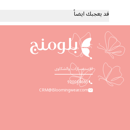
قد يعجبك ايضاً
للإستفسارات والشكاوى
920014665
CRM@Bloomingwear.com