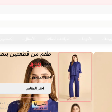
روسة
الأمومة
شراشف الصلاة
الأطفال
إكسسوار
طقم من قطعتين بتصم
99
259
اختر المقاس :
اختر المقاس
قسم فاتورتك على ٤ دفعات من غير فوائد
اعرف المزيد
اختر تما