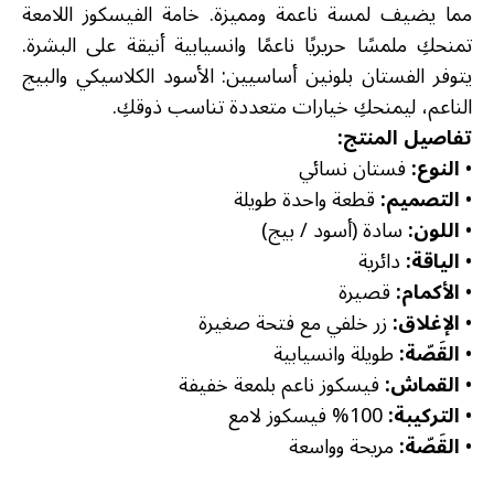
مما يضيف لمسة ناعمة ومميزة. خامة الفيسكوز اللامعة
تمنحكِ ملمسًا حريريًا ناعمًا وانسيابية أنيقة على البشرة.
يتوفر الفستان بلونين أساسيين: الأسود الكلاسيكي والبيج
الناعم، ليمنحكِ خيارات متعددة تناسب ذوقكِ.
تفاصيل المنتج:
•
النوع:
فستان نسائي
•
التصميم:
قطعة واحدة طويلة
•
اللون:
سادة (أسود / بيج)
•
الياقة:
دائرية
•
الأكمام:
قصيرة
•
الإغلاق:
زر خلفي مع فتحة صغيرة
•
القَصّة:
طويلة وانسيابية
•
القماش:
فيسكوز ناعم بلمعة خفيفة
•
التركيبة:
100% فيسكوز لامع
•
القَصّة:
مريحة وواسعة