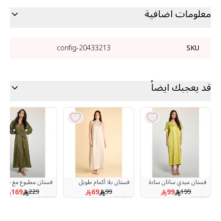
معلومات اضافية
20433213-config
SKU
قد يعجبك ايضاً
فستان ميدي ساتان سادة
فستان بلا أكمام طويل
فستان مطبوع مع حزام
برقبة V
تحت العباية
وياقة دائرية
169
69
99
229
99
199
26 %
30 %
50 %