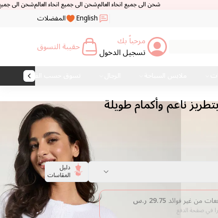
شحن الى جميع انحاء العالم
شحن الى جميع انحاء العالم
شحن الى جميع انحاء العالم
شحن ال
English
المفضلات
مرحباً بك
حقيبة التسوق
تسجيل الدخول
ات
ملابس السباحة
الرجال
تسوق حسب القماش
ريز ناعم وأكمام طويلة
دليل
المقاسات
29.75
ر.س
را في صفحة الدفع