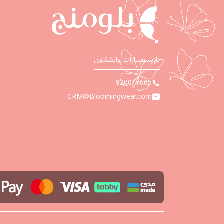
للإستفسارات والشكاوى
920014665
CRM@Bloomingwear.com