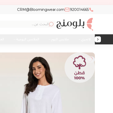
CRM@Bloomingwear.com
920014665
لانجري
ملابس النوم
الملابس اليومية
الع