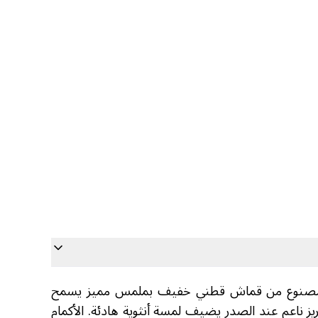
وم. مصنوع من قماش قطني خفيف بملمس مميز يسمح
طريز ناعم عند الصدر يضيف لمسة أنثوية هادئة. الأكمام