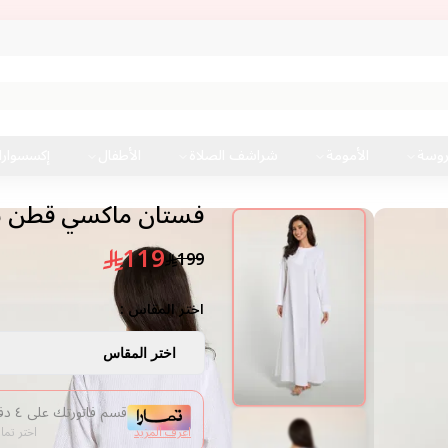
روسة
الأمومة
شراشف الصلاة
الأطفال
إكسسوار
فستان ماكسي قطن بتط
119
199
اختر المقاس :
اختر المقاس
قسم فاتورتك على ٤ دفعات من غير فوائد
اعرف المزيد
اختر تما