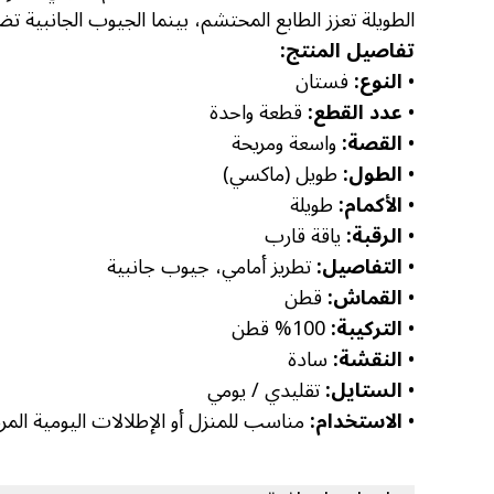
الطويلة تعزز الطابع المحتشم، بينما الجيوب الجانبية 
تفاصيل المنتج:
•
النوع:
فستان
•
عدد القطع:
قطعة واحدة
•
القصة:
واسعة ومريحة
•
الطول:
طويل (ماكسي)
•
الأكمام:
طويلة
•
الرقبة:
ياقة قارب
•
التفاصيل:
تطريز أمامي، جيوب جانبية
•
القماش:
قطن
•
التركيبة:
100% قطن
•
النقشة:
سادة
•
الستايل:
تقليدي / يومي
•
الاستخدام:
مناسب للمنزل أو الإطلالات اليومية المر