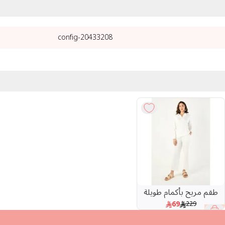
20433208-config
طقم مريح بأكمام طويلة
69
229
70 %