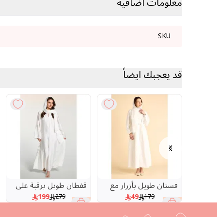
معلومات اضافية
SKU
قد يعجبك ايضاً
Previous slide
Next slide
فستان طويل بأزرار مع
قفطان طويل برقبة على
حزام
شكل V بتطريز أنيق
199
49
279
179
29 %
73 %