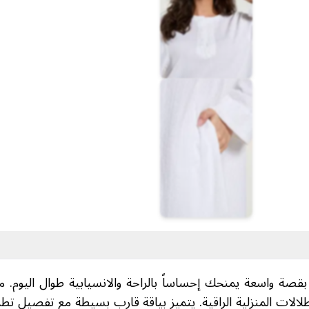
بقصة واسعة يمنحك إحساساً بالراحة والانسيابية طوال الي
لإطلالات المنزلية الراقية. يتميز بياقة قارب بسيطة مع تفصيل ت