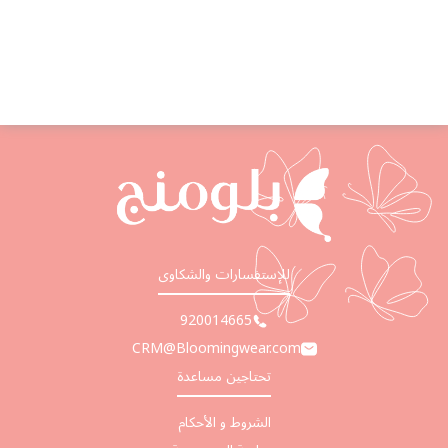
للإستفسارات والشكاوى
920014665
CRM@Bloomingwear.com
تحتاجين مساعدة
الشروط و الأحكام