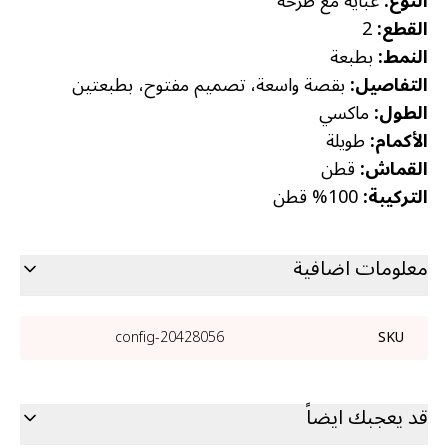
النوع:
عباية مع طرحة
القطع:
2
النمط:
بطبعة
التفاصيل:
بقصة واسعة، تصميم مفتوح، بطبعتين
الطول:
ماكسي
الأكمام:
طويلة
القماش:
قطن
التركيبة:
100% قطن
معلومات اضافية
20428056-config
SKU
قد يعجبك ايضاً