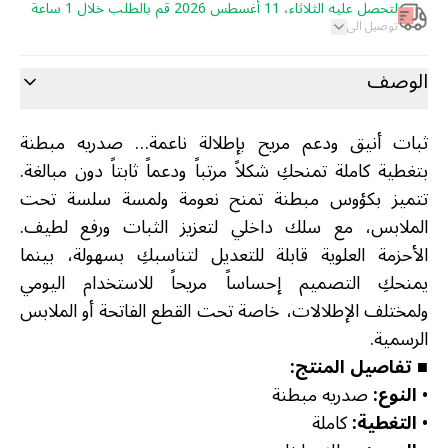
لتحصل عليه الثلاثاء، 11 أغسطس 2026 قم بالطلب خلال 1 ساعة
توصيل الى
الوصف
ثبات أنيق ودعم مريح بإطلالة ناعمة… صدريه مبطنة
بتغطية كاملة تمنحكِ شكلاً مرتباً ودعماً ثابتاً دون مبالغة.
تتميز بكؤوس مبطنة تمنح نعومة ولمسة سلسة تحت
الملابس، مع سلك داخلي لتعزيز الثبات ورفع لطيف.
الأحزمة العلوية قابلة للتعديل لتناسبكِ بسهولة، بينما
يمنحكِ التصميم إحساساً مريحاً للاستخدام اليومي
ولمختلف الإطلالات، خاصة تحت القطع الفاتحة أو الملابس
الرسمية.
■ تفاصيل المنتج:
•
النوع:
صدريه مبطنة
•
التغطية:
كاملة