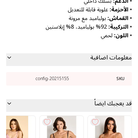
•
الدعم:
بسلك داخلي
•
الأحزمة:
علوية قابلة للتعديل
•
القماش:
بولياميد مع مرونة
•
التركيبة:
92% بولياميد، 8% إيلاستين
•
اللون:
لحمي
معلومات اضافية
20215155-config
SKU
قد يعجبك ايضاً