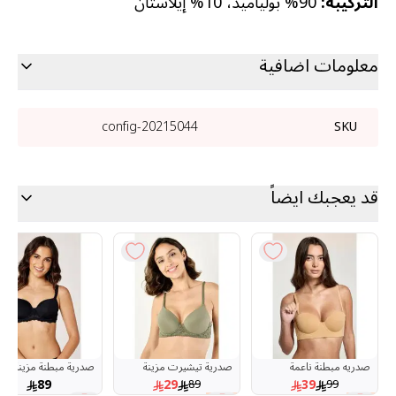
التركيبة:
90% بولياميد، 10% إيلاستان
معلومات اضافية
20215044-config
SKU
قد يعجبك ايضاً
صدريه مبطنة ناعمة
صدرية تيشيرت مزينة
صدرية مبطنة مزينة
بتصميم بالكونيت
بالدانتيل
بالدانتيل
89
29
39
89
99