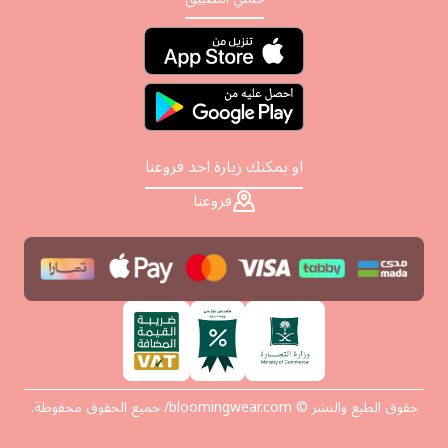
او يمكنك زيارة احد فروعنا
فروعنا
حقوق الطبع والنشر © bloomingwear.com/ جميع الحقوق محفوظة.