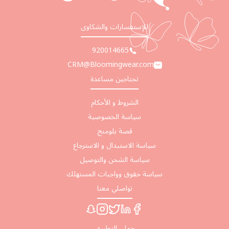
للإستفسارات والشكاوى
920014665
CRM@Bloomingwear.com
تحتاجين مساعدة
الشروط و الأحكام
سياسة الخصوصية
قصة بلومنج
سياسة الاستبدال و الاسترجاع
سياسة الشحن والتوصيل
سياسة حقوق وواجبات المستهلك
تواصلي معنا
حملي التطبيق