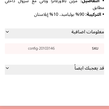
•
التفاصيل:
مزين بالأورغانزا ويأتي مع سروال داخلي
مطابق
•
التركيبة:
90% بولياميد، 10% إيلاستان
معلومات اضافية
20103146-config
SKU
قد يعجبك ايضاً