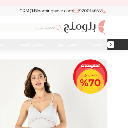
CRM@Bloomingwear.com
920014665
لانجري
ملابس النوم
الملابس اليومية
الع