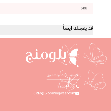
SKU
قد يعجبك ايضاً
للإستفسارات والشكاوى
920014665
CRM@Bloomingwear.com