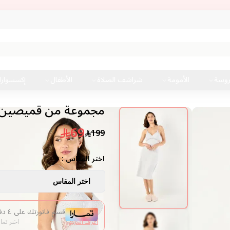
روسة
الأمومة
شراشف الصلاة
الأطفال
إكسسوار
مجموعة من قميصين ن
69
199
اختر المقاس :
اختر المقاس
قسم فاتورتك على ٤ دفعات من غير فوائد
اعرف المزيد
اختر تما