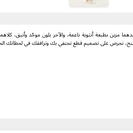
زين بطبعة أنثوية ناعمة، والآخر بلون موحّد وأنيق، كلاهما مز
ومنج، نحرص على تصميم قطع تحتفي بك وترافقك في لحظاتك الخا