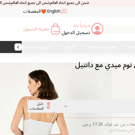
شحن الى جميع انحاء العالم
شحن الى جميع انحاء العالم
شحن الى جميع انحاء العال
English
المفضلات
مرحباً بك
حقيبة التسوق
تسجيل الدخول
ات
ملابس السباحة
الرجال
تسوق حسب القماش
وم ميدي مع دانتيل
دليل
المقاسات
17.25
ر.س
را في صفحة الدفع