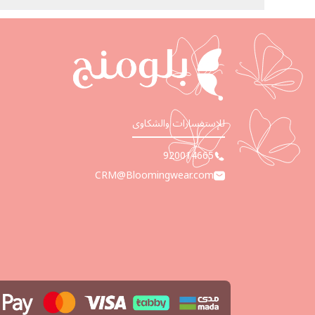
للإستفسارات والشكاوى
920014665
CRM@Bloomingwear.com