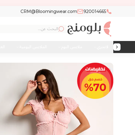
CRM@Bloomingwear.com
920014665
لانجري
ملابس النوم
الملابس اليومية
الع