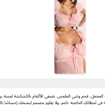
 المخمل، فخم وغني الملمس. تضفي الأكمام بالكشكشة لمسة روما
 في لحظاتك الخاصة. ناعم، ولا يقاوم مصمم ليمنحك إحساسًا بالج