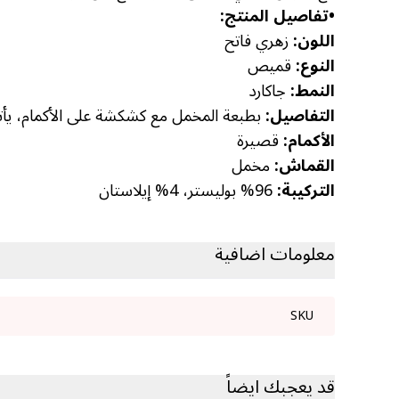
•
تفاصيل المنتج:
اللون:
زهري فاتح
النوع:
قميص
النمط:
جاكارد
التفاصيل:
بطبعة المخمل مع كشكشة على الأكمام، يأت
الأكمام:
قصيرة
القماش:
مخمل
التركيبة:
96% بوليستر، 4% إيلاستان
معلومات اضافية
SKU
قد يعجبك ايضاً