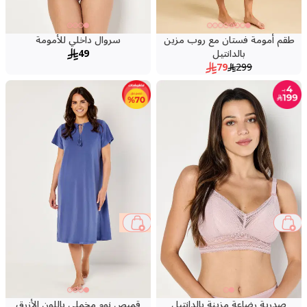
طقم أمومة فستان مع روب مزين
سروال داخلي للأمومة
بالدانتيل
49
79
299
73 %
صدرية رضاعة مزينة بالدانتيل
قميص نوم مخملي باللون الأزرق