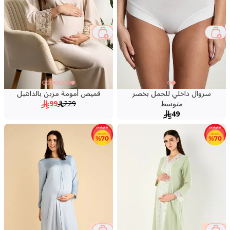
57 %
سروال داخلي للحمل بخصر
قميص أمومة مزين بالدانتيل
متوسط
229
99
49