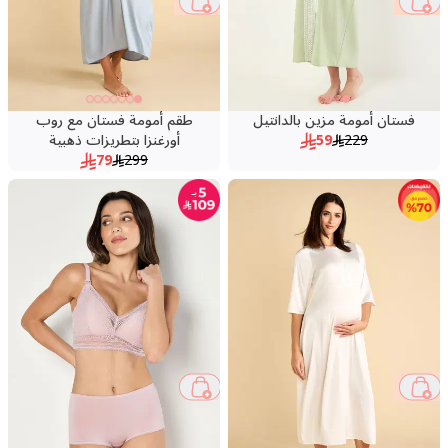
74 %
74 %
فستان أمومة مزين بالدانتيل
طقم أمومة فستان مع روب
229
59
أورغنزا بتطريزات ذهبية
79
299
74 %