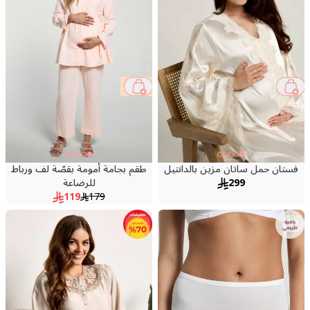
34 %
فستان حمل ساتان مزين بالدانتيل
طقم بجامة أمومة بقصّة لف ورباط
299
للرضاعة
119
179