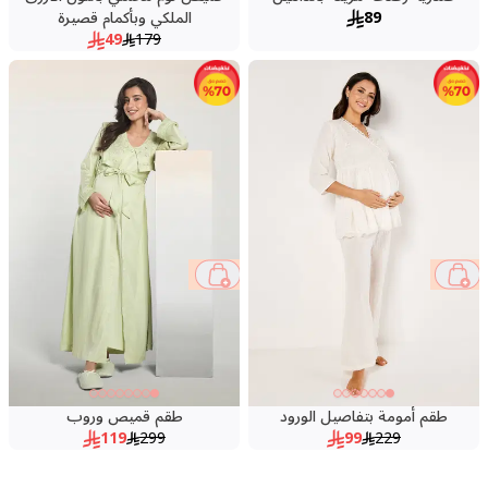
89
الملكي وبأكمام قصيرة
49
179
60 %
57 %
طقم أمومة بتفاصيل الورود
طقم قميص وروب
119
299
99
229