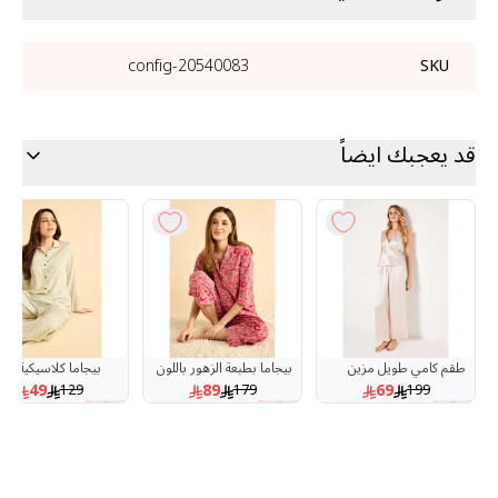
20540083-config
SKU
قد يعجبك ايضاً
طقم كامي طويل مزين
بيجاما بطبعة الزهور باللون
بيجاما كلاسيكية للأم
بالدانتيل
الوردي مع حقيبة مطابقة
49
89
69
129
179
199
62 %
50 %
65 %