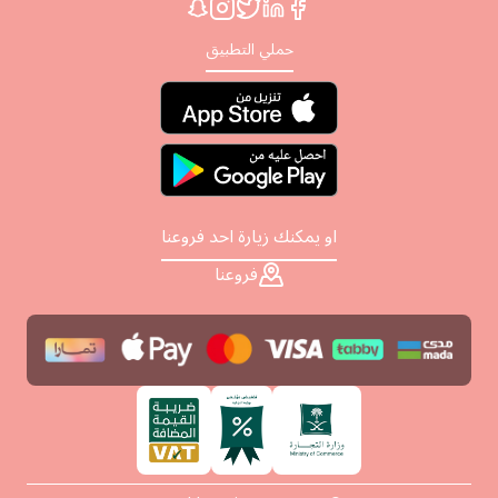
حملي التطبيق
او يمكنك زيارة احد فروعنا
فروعنا