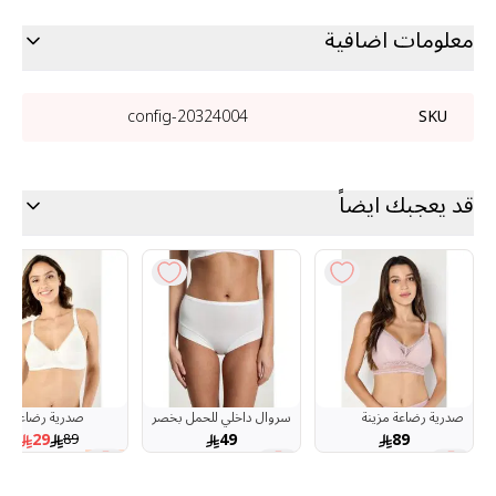
معلومات اضافية
20324004-config
SKU
قد يعجبك ايضاً
صدرية رضاعة مزينة
سروال داخلي للحمل بخصر
صدرية رضاعة
بالدانتيل
متوسط
29
49
89
89
67 %