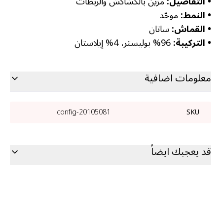
•
التفاصيل:
مزين بالكشاكش والربطات
•
النمط:
موحّد
•
القماش:
ساتان
•
التركيبة:
96% بوليستر، 4% إيلاستان
معلومات اضافية
20105081-config
SKU
قد يعجبك ايضاً